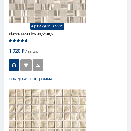
Артикул:
37899
Pietra Mosaico 30,5*30,5
1 920
/ за
шт.
₽
складская программа
Тип
мозаика
Длина
30,5 см
Высота
30,5 см
Цвет
бежевый
,
светлый
Страна
Италия
Поверхность
матовая
Коллекция
Fap Ceramiche