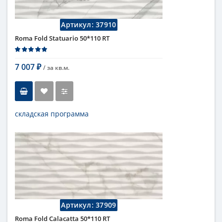
Поверхность
матовая
Коллекция
Fap Ceramiche
Артикул:
37910
Roma Fold Statuario 50*110 RT
7 007
/ за
кв.м.
₽
складская программа
Тип
настенная плитка
Длина
110 см
Высота
50 см
Рисунок
с узорами
...
Цвет
серый
Страна
Италия
Поверхность
матовая
Артикул:
37909
Коллекция
Fap Ceramiche
Roma Fold Calacatta 50*110 RT