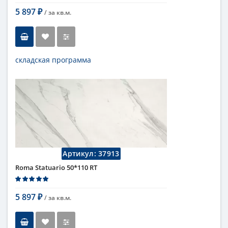
5 897
/ за
кв.м.
₽
складская программа
Тип
настенная плитка
Длина
110 см
Высота
50 см
Цвет
бежевый
,
светлый
Страна
Италия
Поверхность
матовая
Коллекция
Fap Ceramiche
Артикул:
37913
Roma Statuario 50*110 RT
5 897
/ за
кв.м.
₽