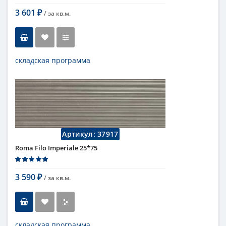
3 601
/ за
кв.м.
₽
складская программа
Тип
настенная плитка
Длина
75 см
Высота
25 см
Цвет
бежевый
,
светлый
Страна
Италия
Поверхность
матовая
Артикул:
37917
Коллекция
Fap Ceramiche
Roma Filo Imperiale 25*75
3 590
/ за
кв.м.
₽
складская программа