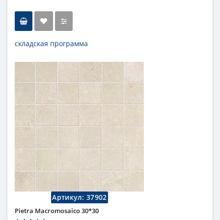
складская программа
Тип
настенная плитка
Длина
110 см
Высота
50 см
Рисунок
под мрамор
...
Цвет
кремовый
,
светлый
Страна
Италия
Поверхность
матовая
Коллекция
Fap Ceramiche
Артикул:
37902
Pietra Macromosaico 30*30