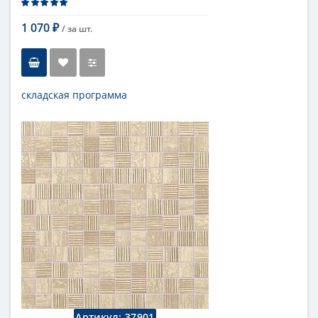
1 070
/ за
шт.
₽
складская программа
Тип
мозаика
Длина
30 см
Высота
30 см
Цвет
бежевый
,
светлый
Страна
Италия
Поверхность
матовая
Коллекция
Fap Ceramiche
Артикул:
37901