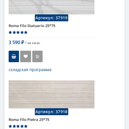
Цвет
бежевый
,
светлый
Страна
Италия
Поверхность
матовая
Артикул:
37919
Коллекция
Fap Ceramiche
Roma Filo Statuario 25*75
3 590
/ за
кв.м.
₽
складская программа
Тип
настенная плитка
Длина
75 см
Высота
25 см
Рисунок
с узорами
...
Цвет
серый
Страна
Италия
Артикул:
37918
Поверхность
матовая
Roma Filo Pietra 25*75
Коллекция
Fap Ceramiche