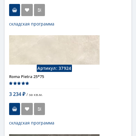
складская программа
Тип
настенная плитка
Длина
75 см
Высота
25 см
Рисунок
под мрамор
...
Цвет
серый
Страна
Италия
Артикул:
37924
Поверхность
матовая
Roma Pietra 25*75
Коллекция
Fap Ceramiche
3 234
/ за
кв.м.
₽
складская программа
Тип
настенная плитка