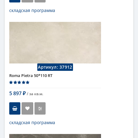
складская программа
Тип
настенная плитка
Длина
110 см
Высота
50 см
Рисунок
под мрамор
...
Цвет
серый
Страна
Италия
Поверхность
матовая
Артикул:
37912
Коллекция
Fap Ceramiche
Roma Pietra 50*110 RT
5 897
/ за
кв.м.
₽
складская программа
Тип
настенная плитка