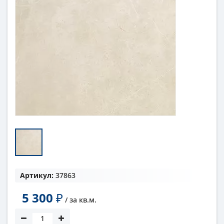
Артикул:
37863
5 300
₽
/ за
кв.м.