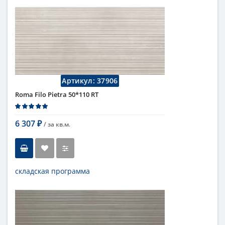
Тип
настенная плитка
Длина
110 см
Высота
50 см
Рисунок
с узорами
...
Цвет
серый
Страна
Италия
Поверхность
матовая
Артикул:
37906
Коллекция
Fap Ceramiche
Roma Filo Pietra 50*110 RT
6 307
/ за
кв.м.
₽
складская программа
Тип
настенная плитка
Длина
110 см
Высота
50 см
Цвет
бежевый
,
светлый