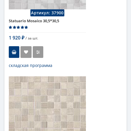
Артикул:
37900
Statuario Mosaico 30,5*30,5
1 920
/ за
шт.
₽
складская программа
Тип
мозаика
Длина
30,5 см
Высота
30,5 см
Рисунок
под мрамор
...
Цвет
серый
Страна
Италия
Поверхность
матовая
Коллекция
Fap Ceramiche