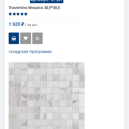
Travertino Mosaico 30,5*30,5
1 920
/ за
шт.
₽
складская программа
Тип
мозаика
Длина
30,5 см
Высота
30,5 см
Цвет
бежевый
,
светлый
Страна
Италия
Поверхность
матовая
Коллекция
Fap Ceramiche