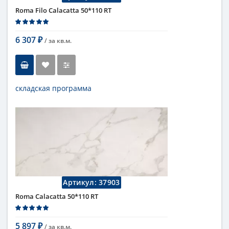
Roma Filo Calacatta 50*110 RT
6 307
/ за
кв.м.
₽
складская программа
Тип
настенная плитка
Длина
110 см
Высота
50 см
Рисунок
с узорами
...
Цвет
кремовый
,
светлый
Страна
Италия
Поверхность
матовая
Артикул:
37903
Коллекция
Fap Ceramiche
Roma Calacatta 50*110 RT
5 897
/ за
кв.м.
₽