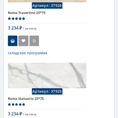
Артикул:
37926
Roma Travertino 25*75
3 234
/ за
кв.м.
₽
складская программа
Тип
настенная плитка
Длина
75 см
Высота
25 см
Цвет
бежевый
,
светлый
Страна
Италия
Поверхность
матовая
Артикул:
37925
Коллекция
Fap Ceramiche
Roma Statuario 25*75
3 234
/ за
кв.м.
₽