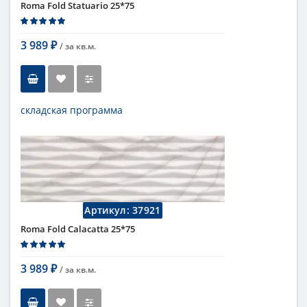
Roma Fold Statuario 25*75
3 989
/ за
кв.м.
₽
складская программа
Тип
настенная плитка
Длина
75 см
Высота
25 см
Рисунок
с узорами
...
Цвет
серый
Страна
Италия
Артикул:
37921
Поверхность
матовая
Roma Fold Calacatta 25*75
Коллекция
Fap Ceramiche
3 989
/ за
кв.м.
₽