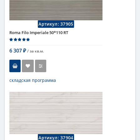
Страна
Италия
Поверхность
матовая
Коллекция
Fap Ceramiche
Артикул:
37905
Roma Filo Imperiale 50*110 RT
6 307
/ за
кв.м.
₽
складская программа
Тип
настенная плитка
Длина
110 см
Высота
50 см
Цвет
темный
,
коричневый
Страна
Италия
Поверхность
матовая
Коллекция
Fap Ceramiche
Артикул:
37904