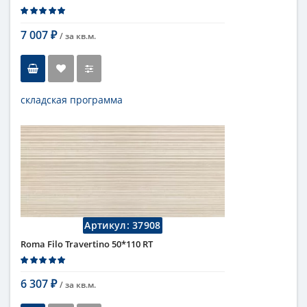
7 007
/ за
кв.м.
₽
складская программа
Тип
настенная плитка
Длина
110 см
Высота
50 см
Рисунок
с узорами
...
Цвет
кремовый
,
светлый
Страна
Италия
Поверхность
матовая
Артикул:
37908
Коллекция
Fap Ceramiche
Roma Filo Travertino 50*110 RT
6 307
/ за
кв.м.
₽