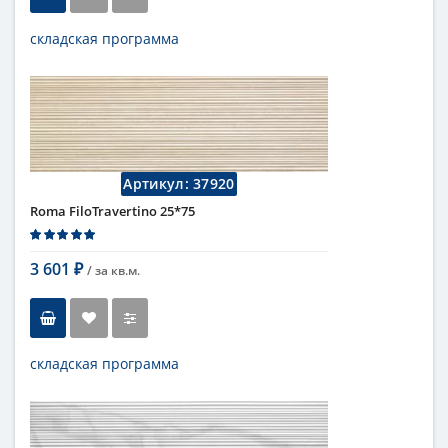
складская программа
Тип
настенная плитка
Длина
75 см
Высота
25 см
Рисунок
с узорами
...
Цвет
кремовый
,
светлый
Страна
Италия
Артикул:
37920
Поверхность
матовая
Roma FiloTravertino 25*75
Коллекция
Fap Ceramiche
3 601
/ за
кв.м.
₽
складская программа
Тип
настенная плитка
Длина
75 см
Высота
25 см