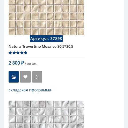
Артикул:
37898
Natura Travertino Mosaico 30,5*30,5
2 800
/ за
шт.
₽
складская программа
Тип
мозаика
Длина
30,5 см
Высота
30,5 см
Цвет
бежевый
,
светлый
Страна
Италия