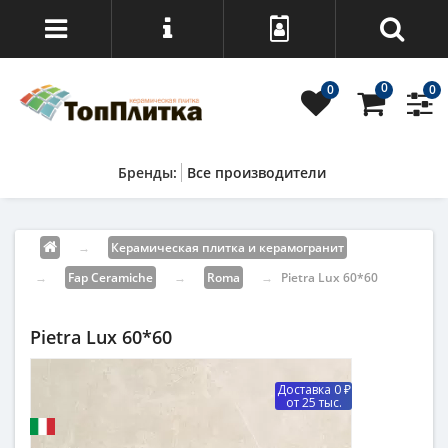
0
0
0
Все производители
→
Керамическая плитка и керамогранит
→
Fap Ceramiche
→
Roma
→
Pietra Lux 60*60
Pietra Lux 60*60
Доставка 0 ₽
от 25 тыс.