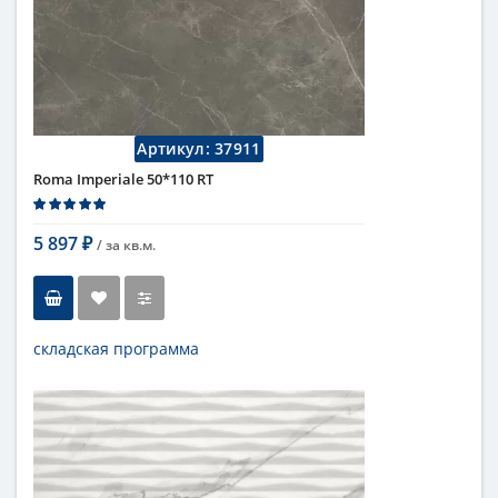
Длина
110 см
Высота
50 см
Цвет
бежевый
,
светлый
Страна
Италия
Поверхность
матовая
Коллекция
Fap Ceramiche
Артикул:
37911
Roma Imperiale 50*110 RT
5 897
/ за
кв.м.
₽
складская программа
Тип
настенная плитка
Длина
110 см
Высота
50 см
Цвет
темный
,
коричневый
Страна
Италия