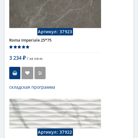
Длина
75 см
Высота
25 см
Цвет
бежевый
,
светлый
Страна
Италия
Поверхность
матовая
Артикул:
37923
Коллекция
Fap Ceramiche
Roma Imperiale 25*75
3 234
/ за
кв.м.
₽
складская программа
Тип
настенная плитка
Длина
75 см
Высота
25 см
Цвет
темный
,
коричневый
Страна
Италия
Поверхность
матовая
Артикул:
37922
Коллекция
Fap Ceramiche