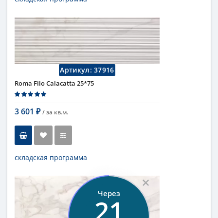
Тип
настенная плитка
Длина
75 см
Высота
25 см
Цвет
темный
,
коричневый
Страна
Италия
Поверхность
матовая
Артикул:
37916
Коллекция
Fap Ceramiche
Roma Filo Calacatta 25*75
3 601
/ за
кв.м.
₽
складская программа
Тип
настенная плитка
×
Длина
75 см
Через
Высота
25 см
19
Рисунок
с узорами
...
Цвет
кремовый
,
светлый