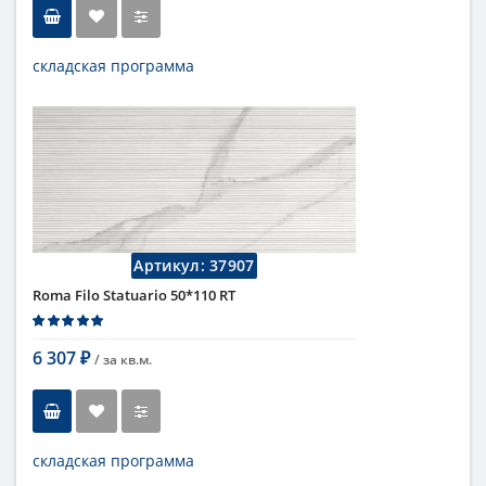
складская программа
Тип
настенная плитка
Длина
110 см
Высота
50 см
Цвет
бежевый
,
светлый
Страна
Италия
Поверхность
матовая
Коллекция
Fap Ceramiche
Артикул:
37907
Roma Filo Statuario 50*110 RT
6 307
/ за
кв.м.
₽
складская программа