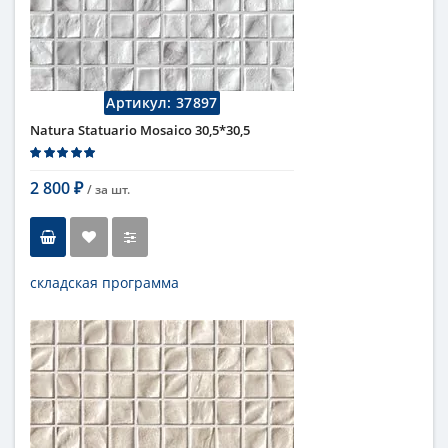
Артикул:
37897
Natura Statuario Mosaico 30,5*30,5
2 800
/ за
шт.
₽
складская программа
Тип
мозаика
Длина
30,5 см
Высота
30,5 см
Рисунок
под мрамор
...
Цвет
серый
Страна
Италия
Поверхность
матовая