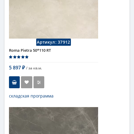
Длина
110 см
Высота
50 см
Рисунок
под мрамор
...
Цвет
серый
Страна
Италия
Поверхность
матовая
Артикул:
37912
Коллекция
Fap Ceramiche
Roma Pietra 50*110 RT
5 897
/ за
кв.м.
₽
складская программа
Тип
настенная плитка
Длина
110 см
Высота
50 см
Цвет
бежевый
,
светлый
Страна
Италия