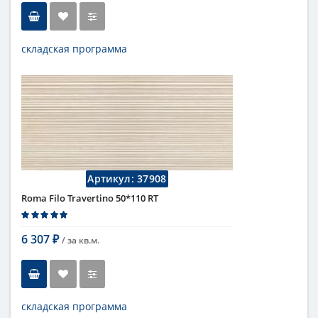
складская программа
Тип
настенная плитка
Длина
110 см
Высота
50 см
Рисунок
с узорами
...
Цвет
кремовый
,
светлый
Страна
Италия
Поверхность
матовая
Артикул:
37908
Коллекция
Fap Ceramiche
Roma Filo Travertino 50*110 RT
6 307
/ за
кв.м.
₽
складская программа