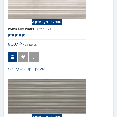
Цвет
серый
Страна
Италия
Поверхность
матовая
Артикул:
37906
Коллекция
Fap Ceramiche
Roma Filo Pietra 50*110 RT
6 307
/ за
кв.м.
₽
складская программа
Тип
настенная плитка
Длина
110 см
Высота
50 см
Цвет
бежевый
,
светлый
Страна
Италия
Поверхность
матовая
Коллекция
Fap Ceramiche
Артикул:
37905