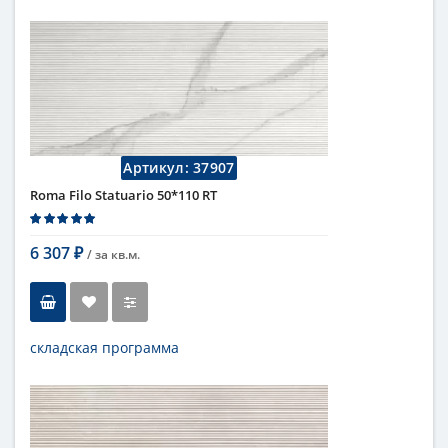
Тип
настенная плитка
Длина
110 см
Высота
50 см
Цвет
бежевый
,
светлый
Страна
Италия
Поверхность
матовая
Коллекция
Fap Ceramiche
Артикул:
37907
Roma Filo Statuario 50*110 RT
6 307
/ за
кв.м.
₽
складская программа
Тип
настенная плитка
Длина
110 см
Высота
50 см
Рисунок
с узорами
...