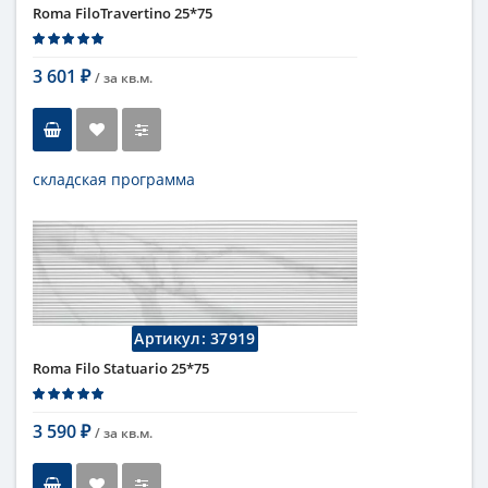
Поверхность
матовая
Roma FiloTravertino 25*75
Коллекция
Fap Ceramiche
3 601
/ за
кв.м.
₽
складская программа
Тип
настенная плитка
Длина
75 см
Высота
25 см
Цвет
бежевый
,
светлый
Страна
Италия
Поверхность
матовая
Артикул:
37919
Коллекция
Fap Ceramiche
Roma Filo Statuario 25*75
3 590
/ за
кв.м.
₽