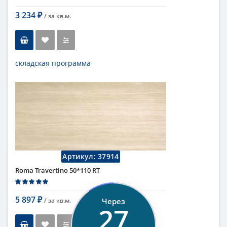
3 234
/ за
кв.м.
₽
складская программа
Тип
настенная плитка
Длина
75 см
Высота
25 см
Рисунок
под мрамор
...
Цвет
кремовый
,
светлый
Страна
Италия
Поверхность
матовая
Артикул:
37914
Коллекция
Fap Ceramiche
Roma Travertino 50*110 RT
5 897
/ за
кв.м.
Через
₽
25