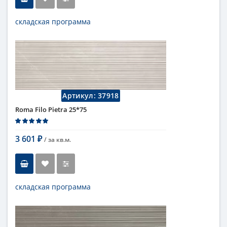
складская программа
Тип
настенная плитка
Длина
75 см
Высота
25 см
Рисунок
с узорами
...
Цвет
серый
Страна
Италия
Артикул:
37918
Поверхность
матовая
Roma Filo Pietra 25*75
Коллекция
Fap Ceramiche
3 601
/ за
кв.м.
₽
складская программа
Тип
настенная плитка
Длина
75 см
Высота
25 см