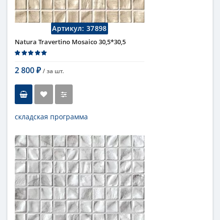
Артикул:
37898
Natura Travertino Mosaico 30,5*30,5
2 800
/ за
шт.
₽
складская программа
Тип
мозаика
Длина
30,5 см
Высота
30,5 см
Цвет
бежевый
,
светлый
Страна
Италия
Поверхность
матовая
Коллекция
Fap Ceramiche