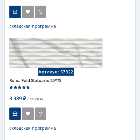
складская программа
Тип
настенная плитка
Длина
75 см
Высота
25 см
Цвет
темный
,
коричневый
Страна
Италия
Поверхность
матовая
Артикул:
37922
Коллекция
Fap Ceramiche
Roma Fold Statuario 25*75
3 989
/ за
кв.м.
₽
складская программа
Тип
настенная плитка