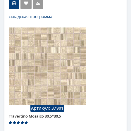
складская программа
Тип
мозаика
Длина
30 см
Высота
30 см
Цвет
бежевый
,
светлый
Страна
Италия
Поверхность
матовая
Коллекция
Fap Ceramiche
Артикул:
37901
Travertino Mosaico 30,5*30,5