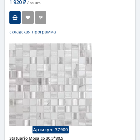
1 920
/ за
шт.
₽
складская программа
Тип
мозаика
Длина
30,5 см
Высота
30,5 см
Цвет
бежевый
,
светлый
Страна
Италия
Поверхность
матовая
Коллекция
Fap Ceramiche
Артикул:
37900
Statuario Mosaico 30,5*30,5