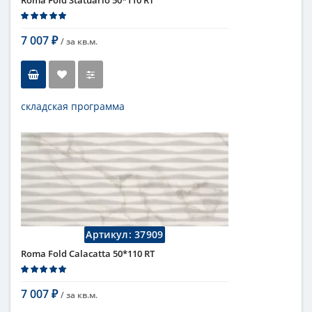
7 007
/ за
кв.м.
₽
складская программа
Тип
настенная плитка
Длина
110 см
Высота
50 см
Рисунок
с узорами
...
Цвет
серый
Страна
Италия
Поверхность
матовая
Артикул:
37909
Коллекция
Fap Ceramiche
Roma Fold Calacatta 50*110 RT
7 007
/ за
кв.м.
₽