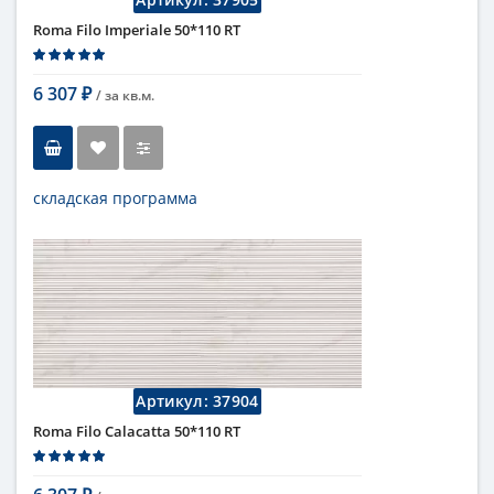
Roma Filo Imperiale 50*110 RT
6 307
/ за
кв.м.
₽
складская программа
Тип
настенная плитка
Длина
110 см
Высота
50 см
Цвет
темный
,
коричневый
Страна
Италия
Поверхность
матовая
Коллекция
Fap Ceramiche
Артикул:
37904
Roma Filo Calacatta 50*110 RT