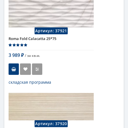
Длина
75 см
Высота
25 см
Рисунок
с узорами
...
Цвет
серый
Страна
Италия
Артикул:
37921
Поверхность
матовая
Roma Fold Calacatta 25*75
Коллекция
Fap Ceramiche
3 989
/ за
кв.м.
₽
складская программа
Тип
настенная плитка
Длина
75 см
Высота
25 см
Рисунок
с узорами
...
Цвет
кремовый
,
светлый
Страна
Италия
Артикул:
37920