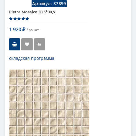
Артикул:
37899
Pietra Mosaico 30,5*30,5
1 920
/ за
шт.
₽
складская программа
Тип
мозаика
Длина
30,5 см
Высота
30,5 см
Цвет
бежевый
,
светлый
Страна
Италия
Поверхность
матовая
Коллекция
Fap Ceramiche