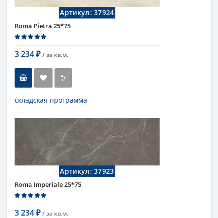
Цвет
серый
Страна
Италия
Артикул:
37924
Поверхность
матовая
Roma Pietra 25*75
Коллекция
Fap Ceramiche
3 234
/ за
кв.м.
₽
складская программа
Тип
настенная плитка
Длина
75 см
Высота
25 см
Цвет
бежевый
,
светлый
Страна
Италия
Поверхность
матовая
Артикул:
37923
Коллекция
Fap Ceramiche
Roma Imperiale 25*75
3 234
/ за
кв.м.
₽