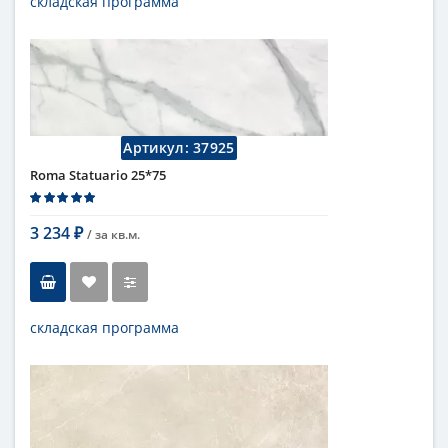
складская программа
Тип
настенная плитка
Длина
75 см
Высота
25 см
Цвет
бежевый
,
светлый
Страна
Италия
Поверхность
матовая
Артикул:
37925
Коллекция
Fap Ceramiche
Roma Statuario 25*75
3 234
/ за
кв.м.
₽
складская программа
Тип
настенная плитка
Длина
75 см
Высота
25 см
Рисунок
под мрамор
...