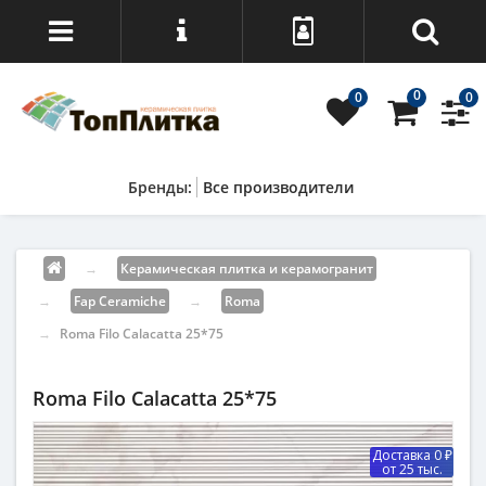
0
0
0
Все производители
→
Керамическая плитка и керамогранит
→
Fap Ceramiche
→
Roma
→
Roma Filo Calacatta 25*75
Roma Filo Calacatta 25*75
Доставка 0 ₽
от 25 тыс.