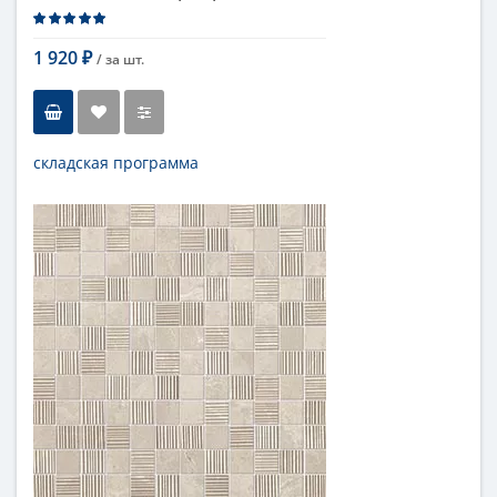
1 920
/ за
шт.
₽
складская программа
Тип
мозаика
Длина
30,5 см
Высота
30,5 см
Рисунок
под мрамор
...
Цвет
серый
Страна
Италия
Поверхность
матовая
Коллекция
Fap Ceramiche