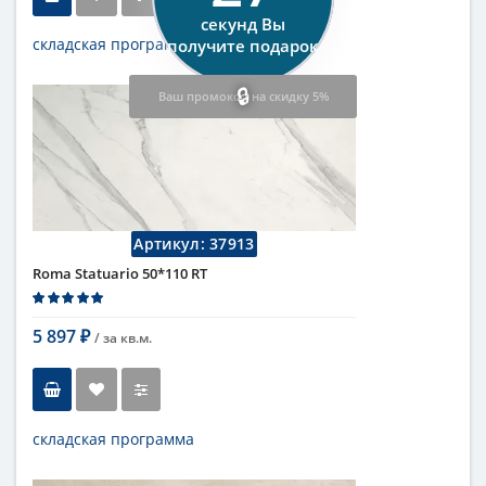
секунд Вы
складская программа
получите подарок
Тип
настенная плитка
Ваш промокод на скидку 5%
Длина
110 см
Высота
50 см
Цвет
бежевый
,
светлый
Страна
Италия
Поверхность
матовая
Коллекция
Fap Ceramiche
Артикул:
37913
Roma Statuario 50*110 RT
5 897
/ за
кв.м.
₽
складская программа
Тип
настенная плитка