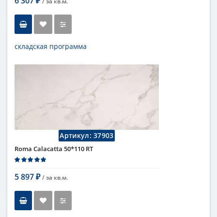
6 307
/ за
кв.м.
₽
складская программа
Тип
настенная плитка
Длина
110 см
Высота
50 см
Рисунок
с узорами
...
Цвет
кремовый
,
светлый
Страна
Италия
Поверхность
матовая
Артикул:
37903
Коллекция
Fap Ceramiche
Roma Calacatta 50*110 RT
5 897
/ за
кв.м.
₽