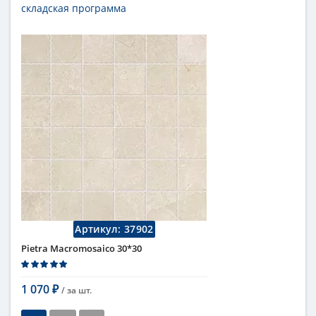
складская программа
Тип
настенная плитка
Длина
110 см
Высота
50 см
Рисунок
под мрамор
...
Цвет
кремовый
,
светлый
Страна
Италия
Поверхность
матовая
Коллекция
Fap Ceramiche
Артикул:
37902
Pietra Macromosaico 30*30
1 070
/ за
шт.
₽