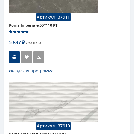
Поверхность
матовая
Коллекция
Fap Ceramiche
Артикул:
37911
Roma Imperiale 50*110 RT
5 897
/ за
кв.м.
₽
складская программа
Тип
настенная плитка
Длина
110 см
Высота
50 см
Цвет
темный
,
коричневый
Страна
Италия
Поверхность
матовая
Коллекция
Fap Ceramiche
Артикул:
37910
Roma Fold Statuario 50*110 RT