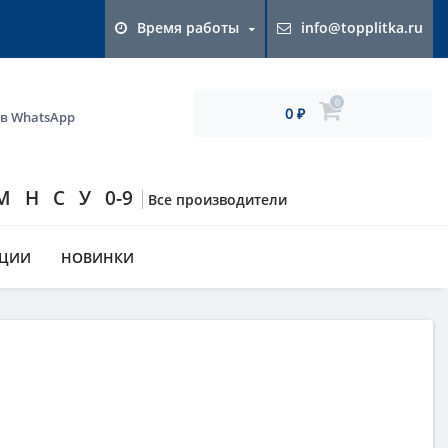
Время работы
info@topplitka.ru
0
0
 в WhatsApp
₽
М
Н
С
У
0-9
Все производители
КЦИИ
НОВИНКИ