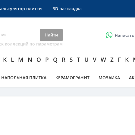
алькулятор плитки
3D раскладка
Найти
Написать
ск коллекций по параметрам
K
L
M
N
O
P
Q
R
S
T
U
V
W
Z
Г
К
НАПОЛЬНАЯ ПЛИТКА
КЕРАМОГРАНИТ
МОЗАИКА
А