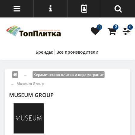
0
0
0
Все производители
→
Керамическая плитка и керамогранит
→
Museum Group
MUSEUM GROUP