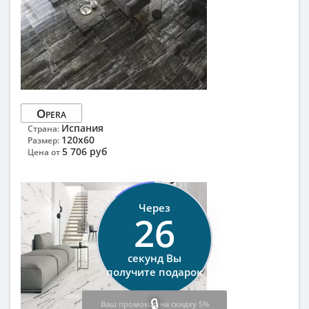
Opera
Испания
Страна:
120x60
Размер:
5 706 руб
Цена от
Через
25
секунд Вы
получите подарок
Ваш промокод на скидку 5%