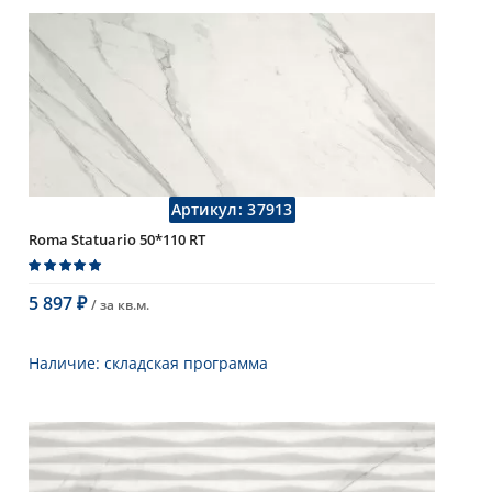
Длина
75 см
Высота
25 см
Рисунок
с узорами
...
Цвет
кремовый
,
светлый
Страна
Италия
Поверхность
матовая
Коллекция
Fap Ceramiche
Артикул:
37913
Roma Statuario 50*110 RT
5 897
/ за
кв.м.
₽
В корзину
Наличие:
складская программа
Тип
настенная плитка
Длина
110 см
Высота
50 см
Рисунок
под мрамор
...