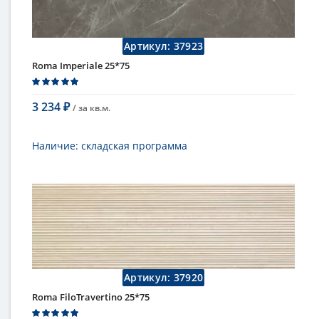
Страна
Италия
Поверхность
матовая
Коллекция
Fap Ceramiche
Артикул:
37923
Roma Imperiale 25*75
3 234
/ за
кв.м.
₽
В корзину
Наличие:
складская программа
Тип
настенная плитка
Длина
75 см
Высота
25 см
Цвет
темный
,
коричневый
Страна
Италия
Поверхность
матовая
Коллекция
Fap Ceramiche
Артикул:
37920
Roma FiloTravertino 25*75