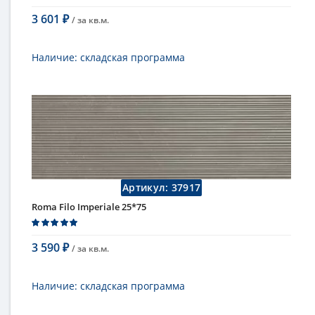
3 601
/ за
кв.м.
₽
В корзину
Наличие:
складская программа
Тип
настенная плитка
Длина
75 см
Высота
25 см
Цвет
бежевый
,
светлый
Страна
Италия
Поверхность
матовая
Коллекция
Fap Ceramiche
Артикул:
37917
Roma Filo Imperiale 25*75
3 590
/ за
кв.м.
₽
В корзину
Наличие:
складская программа
Тип
настенная плитка