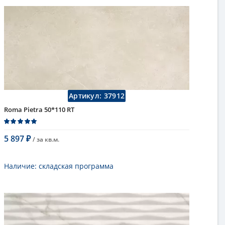
Длина
75 см
Высота
25 см
Рисунок
под мрамор
...
Цвет
кремовый
,
светлый
Страна
Италия
Поверхность
матовая
Коллекция
Fap Ceramiche
Артикул:
37912
Roma Pietra 50*110 RT
5 897
/ за
кв.м.
₽
В корзину
Наличие:
складская программа
Тип
настенная плитка
Длина
110 см
Высота
50 см
Цвет
бежевый
,
светлый