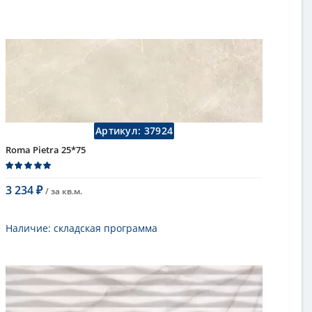
Артикул:
37924
Roma Pietra 25*75
3 234
/ за
кв.м.
₽
В корзину
Наличие:
складская программа
Тип
настенная плитка
Длина
75 см
Высота
25 см
Цвет
бежевый
,
светлый