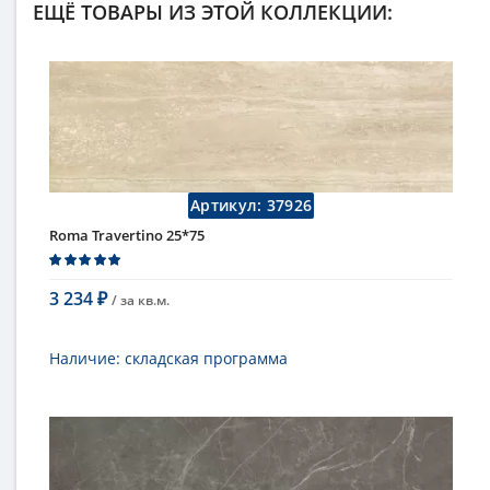
ЕЩЁ ТОВАРЫ ИЗ ЭТОЙ КОЛЛЕКЦИИ:
Артикул:
37926
Roma Travertino 25*75
3 234
/ за
кв.м.
₽
В корзину
Наличие:
складская программа
Тип
настенная плитка
Длина
75 см
Высота
25 см
Цвет
бежевый
,
светлый