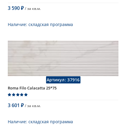
3 590
/ за
кв.м.
₽
В корзину
Наличие:
складская программа
Тип
настенная плитка
Длина
75 см
Высота
25 см
Рисунок
с узорами
...
Цвет
серый
Страна
Италия
Поверхность
матовая
Артикул:
37916
Коллекция
Fap Ceramiche
Roma Filo Calacatta 25*75
3 601
/ за
кв.м.
₽
В корзину
Наличие:
складская программа
Тип
настенная плитка