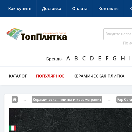
Как купить
Доставка
Оплата
Контакты
К
Пои
A
B
C
D
E
F
G
H
I
КАТАЛОГ
ПОПУЛЯРНОЕ
КЕРАМИЧЕСКАЯ ПЛИТКА
→
Керамическая плитка и керамогранит
→
Fap Cer