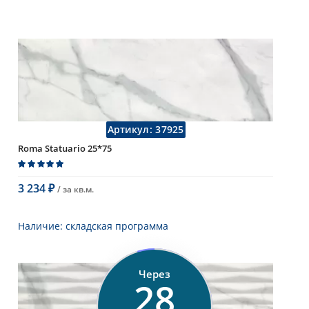
Артикул:
37925
Roma Statuario 25*75
3 234
/ за
кв.м.
₽
В корзину
Наличие:
складская программа
Тип
настенная плитка
Длина
75 см
Через
Высота
25 см
27
Рисунок
под мрамор
...