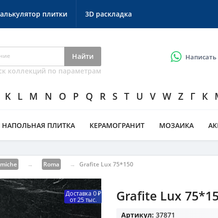
алькулятор плитки
3D раскладка
Найти
Написать
ск коллекций по параметрам
K
L
M
N
O
P
Q
R
S
T
U
V
W
Z
Г
К
НАПОЛЬНАЯ ПЛИТКА
КЕРАМОГРАНИТ
МОЗАИКА
А
amiche
→
Roma
→
Grafite Lux 75*150
Grafite Lux 75*1
Доставка 0 ₽
от 25 тыс.
Артикул:
37871