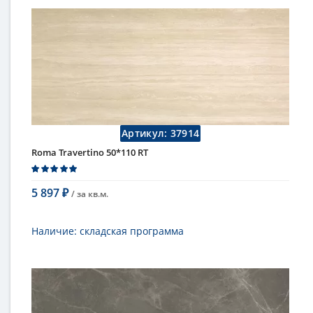
Длина
75 см
Высота
25 см
Цвет
темный
,
коричневый
Страна
Италия
Поверхность
матовая
Коллекция
Fap Ceramiche
Артикул:
37914
Roma Travertino 50*110 RT
5 897
/ за
кв.м.
₽
В корзину
Наличие:
складская программа
Тип
настенная плитка
Длина
110 см
Высота
50 см
Цвет
бежевый
,
светлый