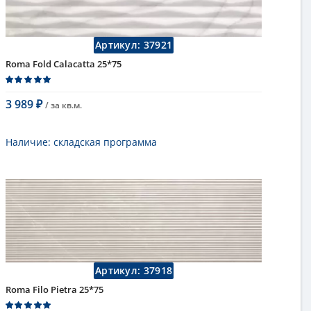
Страна
Италия
Поверхность
матовая
Коллекция
Fap Ceramiche
Артикул:
37921
Roma Fold Calacatta 25*75
3 989
/ за
кв.м.
₽
В корзину
Наличие:
складская программа
Тип
настенная плитка
Длина
75 см
Высота
25 см
Рисунок
с узорами
...
Цвет
кремовый
,
светлый
Страна
Италия
Поверхность
матовая
Артикул:
37918
Коллекция
Fap Ceramiche
Roma Filo Pietra 25*75