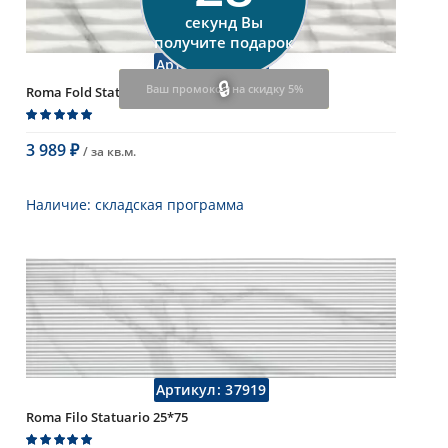
Цвет
серый
секунд Вы
Страна
Италия
получите подарок
Поверхность
матовая
Артикул:
37922
Коллекция
Fap Ceramiche
Ваш промокод на скидку 5%
Roma Fold Statuario 25*75
3 989
/ за
кв.м.
₽
В корзину
Наличие:
складская программа
Тип
настенная плитка
Длина
75 см
Высота
25 см
Рисунок
с узорами
...
Цвет
серый
Страна
Италия
Поверхность
матовая
Артикул:
37919
Коллекция
Fap Ceramiche
Roma Filo Statuario 25*75