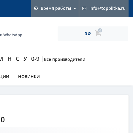
Время работы
info@topplitka.ru
0
0
 в WhatsApp
₽
М
Н
С
У
0-9
Все производители
КЦИИ
НОВИНКИ
50