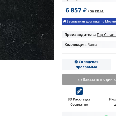
6 857
₽
/ за
кв.м.
Бесплатная доставка по Москве 
Производитель:
Fap Ceram
Коллекция:
Roma
Складская
программа
Заказать в один 
3D Раскладка
Инф
бесплатно