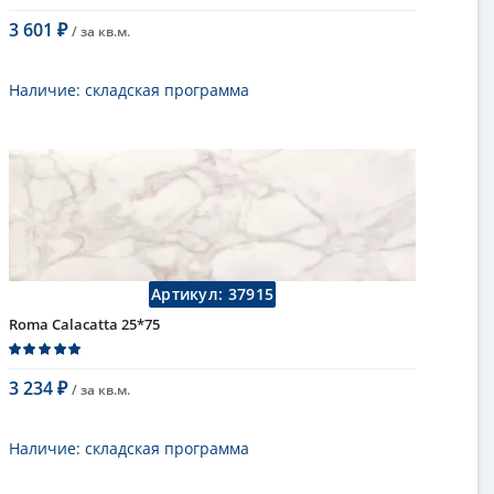
3 601
/ за
кв.м.
₽
В корзину
Наличие:
складская программа
Тип
настенная плитка
Длина
75 см
Высота
25 см
Цвет
бежевый
,
светлый
Страна
Италия
Поверхность
матовая
Коллекция
Fap Ceramiche
Артикул:
37915
Roma Calacatta 25*75
3 234
/ за
кв.м.
₽
В корзину
Наличие:
складская программа
Тип
настенная плитка