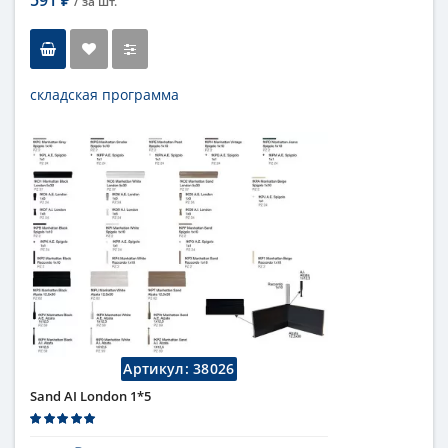
/ за
шт.
₽
складская программа
Тип
бордюр
Длина
1 см
Высота
10 см
Цвет
темный
,
коричневый
Страна
Италия
Поверхность
глянцевая
Коллекция
Fap Ceramiche
Артикул:
38026
Sand AI London 1*5