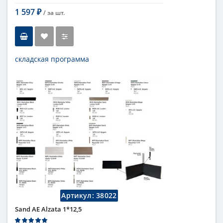
1 597
/ за
шт.
₽
складская программа
Тип
бордюр
Длина
5 см
Высота
1 см
Цвет
темный
,
коричневый
Страна
Италия
Поверхность
глянцевая
Коллекция
Fap Ceramiche
Артикул:
38022
Sand AE Alzata 1*12,5