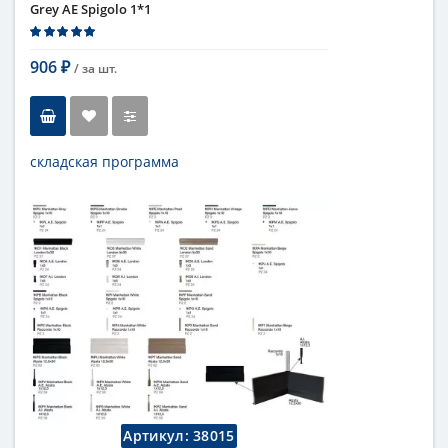
Grey AE Spigolo 1*1
906
/ за
шт.
₽
складская программа
Тип
бордюр
Длина
1 см
Высота
1 см
Цвет
серый
Страна
Италия
Поверхность
глянцевая
Коллекция
Fap Ceramiche
Артикул:
38015