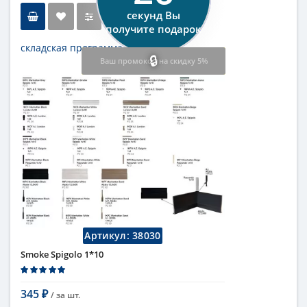
секунд Вы
получите подарок
складская программа
Ваш промокод на скидку 5%
Тип
бордюр
Длина
1 см
Высота
1 см
Цвет
темный
,
коричневый
Страна
Италия
Поверхность
глянцевая
Коллекция
Fap Ceramiche
Артикул:
38030
Smoke Spigolo 1*10
345
/ за
шт.
₽