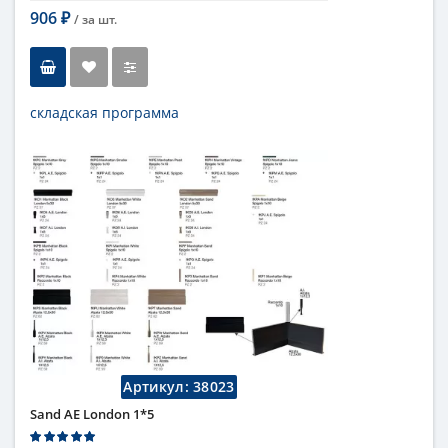
906
/ за
шт.
₽
складская программа
Тип
бордюр
Длина
1 см
Высота
1 см
Цвет
темный
,
коричневый
Страна
Италия
Поверхность
глянцевая
Коллекция
Fap Ceramiche
Артикул:
38023
Sand AE London 1*5