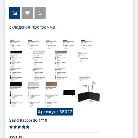
складская программа
Тип
бордюр
Длина
1 см
Высота
10 см
Цвет
темный
,
коричневый
Страна
Италия
Поверхность
глянцевая
Коллекция
Fap Ceramiche
Артикул:
38027
Sand Raccordo 1*10
591