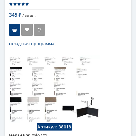
345
/ за
шт.
₽
складская программа
Тип
бордюр
Длина
1 см
Высота
10 см
Страна
Италия
Поверхность
глянцевая
Коллекция
Fap Ceramiche
Артикул:
38018
Jeans AE Spigolo 1*1