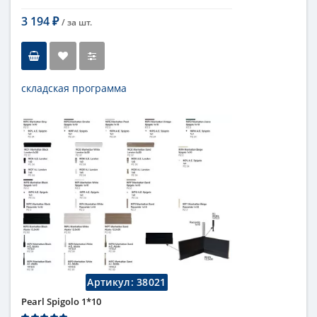
3 194
/ за
шт.
₽
складская программа
Тип
бордюр
Длина
12,5 см
Высота
1 см
Цвет
темный
,
коричневый
Страна
Италия
Поверхность
глянцевая
Коллекция
Fap Ceramiche
Артикул:
38021
Pearl Spigolo 1*10