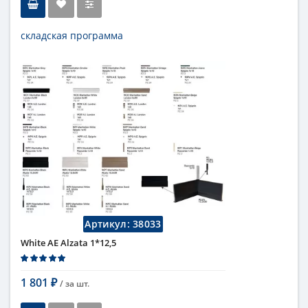
складская программа
Тип
бордюр
Длина
5 см
Высота
1 см
Цвет
белый
,
светлый
Страна
Италия
Поверхность
глянцевая
Коллекция
Fap Ceramiche
Артикул:
38033
White AE Alzata 1*12,5
1 801
/ за
шт.
₽