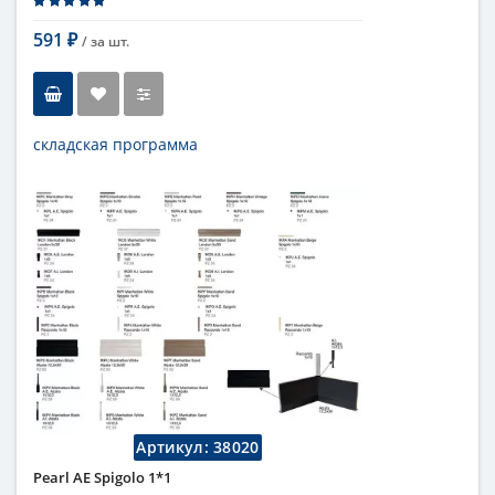
591
/ за
шт.
₽
складская программа
Тип
бордюр
Длина
1 см
Высота
10 см
Цвет
кремовый
,
светлый
Страна
Италия
Поверхность
глянцевая
Коллекция
Fap Ceramiche
Артикул:
38020
Pearl AE Spigolo 1*1