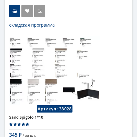
складская программа
Тип
бордюр
Длина
1 см
Высота
1 см
Цвет
серый
Страна
Италия
Поверхность
глянцевая
Коллекция
Fap Ceramiche
Артикул:
38028
Sand Spigolo 1*10
345
/ за
шт.
₽