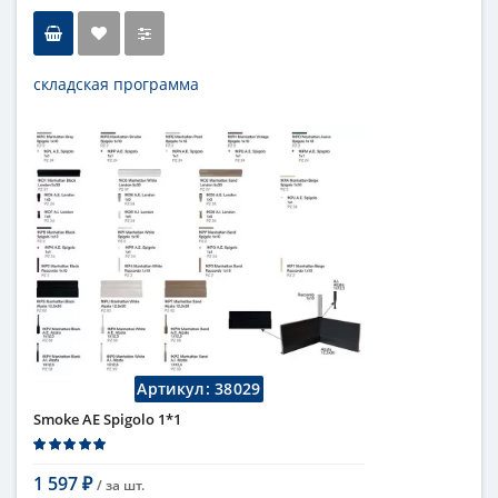
складская программа
Тип
бордюр
Длина
1 см
Высота
10 см
Цвет
серый
Страна
Италия
Поверхность
глянцевая
Коллекция
Fap Ceramiche
Артикул:
38029
Smoke AE Spigolo 1*1
1 597
/ за
шт.
₽