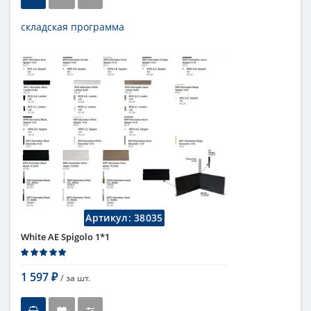
складская программа
Тип
бордюр
Длина
12,5 см
Высота
1 см
Цвет
белый
,
светлый
Страна
Италия
Поверхность
глянцевая
Коллекция
Fap Ceramiche
Артикул:
38035
White AE Spigolo 1*1
1 597
/ за
шт.
₽