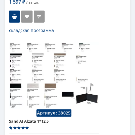
1 597
/ за
шт.
₽
складская программа
Тип
бордюр
Длина
5 см
Высота
1 см
Цвет
темный
,
коричневый
Страна
Италия
Поверхность
глянцевая
Коллекция
Fap Ceramiche
Артикул:
38025
Sand AI Alzata 1*12,5