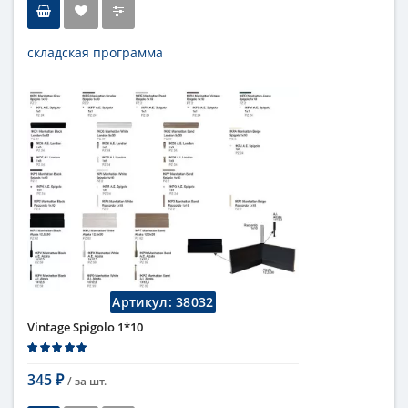
складская программа
Тип
бордюр
Длина
12,5 см
Высота
1 см
Цвет
белый
,
светлый
Страна
Италия
Поверхность
глянцевая
Коллекция
Fap Ceramiche
Артикул:
38032
Vintage Spigolo 1*10
345
/ за
шт.
₽