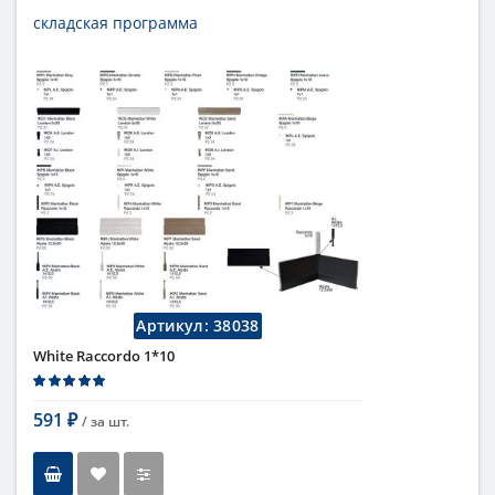
складская программа
Тип
бордюр
Длина
1 см
Высота
10 см
Цвет
белый
,
светлый
Страна
Италия
Поверхность
глянцевая
Коллекция
Fap Ceramiche
Артикул:
38038
White Raccordo 1*10
591
/ за
шт.
₽