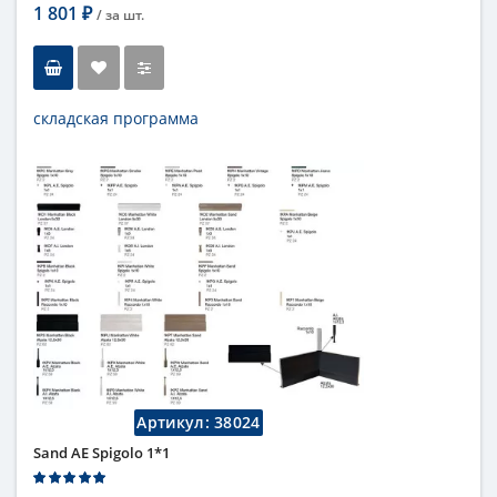
1 801
/ за
шт.
₽
складская программа
Тип
бордюр
Длина
12,5 см
Высота
1 см
Цвет
темный
,
коричневый
Страна
Италия
Поверхность
глянцевая
Коллекция
Fap Ceramiche
Артикул:
38024
Sand AE Spigolo 1*1