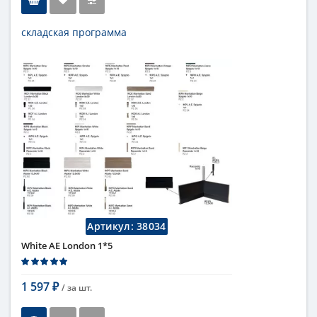
складская программа
Тип
бордюр
Длина
1 см
Высота
1 см
Цвет
белый
,
светлый
Страна
Италия
Поверхность
глянцевая
Коллекция
Fap Ceramiche
Артикул:
38034
White AE London 1*5
1 597
/ за
шт.
₽