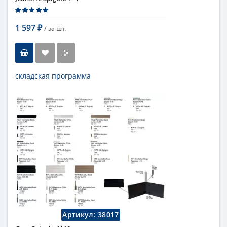
1 597
/ за
шт.
₽
складская программа
Тип
бордюр
Длина
1 см
Высота
1 см
Цвет
синий
,
темный
Страна
Италия
Поверхность
глянцевая
Коллекция
Fap Ceramiche
Артикул:
38017