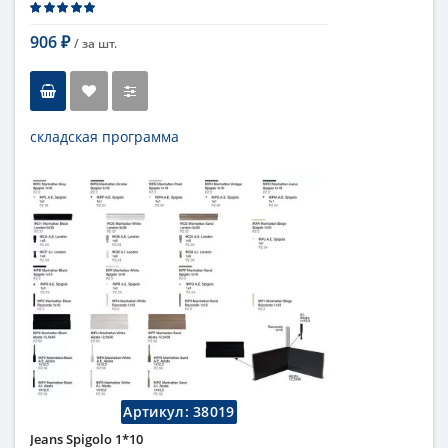
906
/ за
шт.
₽
складская программа
Тип
бордюр
Длина
1 см
Высота
1 см
Цвет
кремовый
,
светлый
Страна
Италия
Поверхность
глянцевая
Коллекция
Fap Ceramiche
Артикул:
38019
Jeans Spigolo 1*10