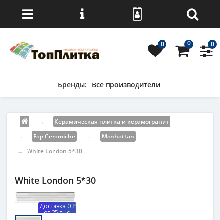
0
0
0
Все производители
→
Керамическая плитка и керамогранит
→
Fap Ceramiche
→
Manhattan
→
White London 5*30
White London 5*30
Доставка 0 ₽
от 25 тыс.