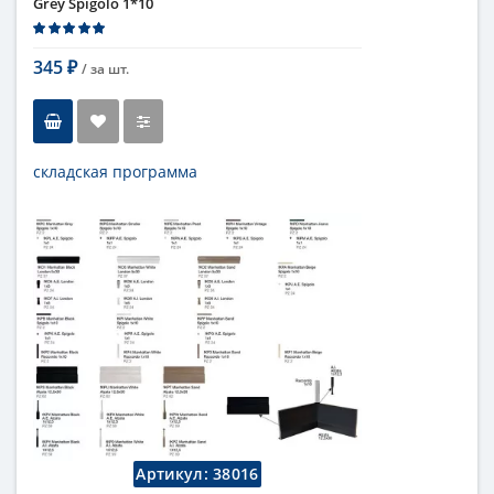
Grey Spigolo 1*10
345
/ за
шт.
₽
складская программа
Тип
бордюр
Длина
1 см
Высота
10 см
Цвет
серый
Страна
Италия
Поверхность
глянцевая
Коллекция
Fap Ceramiche
Артикул:
38016