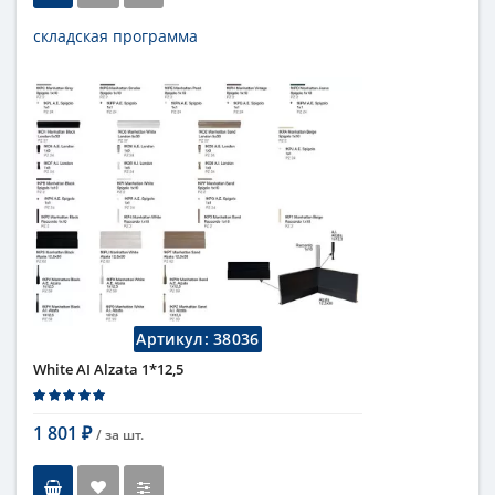
складская программа
Тип
бордюр
Длина
5 см
Высота
1 см
Цвет
белый
,
светлый
Страна
Италия
Поверхность
глянцевая
Коллекция
Fap Ceramiche
Артикул:
38036
White AI Alzata 1*12,5
1 801
/ за
шт.
₽