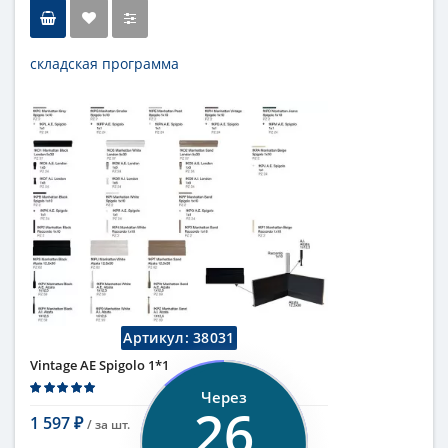
складская программа
Тип
бордюр
Длина
1 см
Высота
10 см
Цвет
темный
,
коричневый
Страна
Италия
Поверхность
глянцевая
Коллекция
Fap Ceramiche
Артикул:
38031
Vintage AE Spigolo 1*1
Через
25
1 597
/ за
шт.
₽