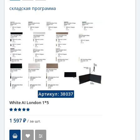
складская программа
Тип
бордюр
Длина
1 см
Высота
10 см
Цвет
белый
,
светлый
Страна
Италия
Поверхность
глянцевая
Коллекция
Fap Ceramiche
Артикул:
38037
White AI London 1*5
1 597
/ за
шт.
₽