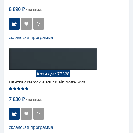
Коллекция
Biscuit
8 890
/ за
кв.м.
₽
складская программа
Тип
настенная плитка
Длина
20 см
Высота
5 см
Рисунок
моноколор
Цвет
белый
,
светлый
Артикул:
77328
Страна
Италия
Плитка 41zero42 Biscuit Plain Notte 5х20
Поверхность
матовая
Коллекция
Biscuit
7 830
/ за
кв.м.
₽
складская программа