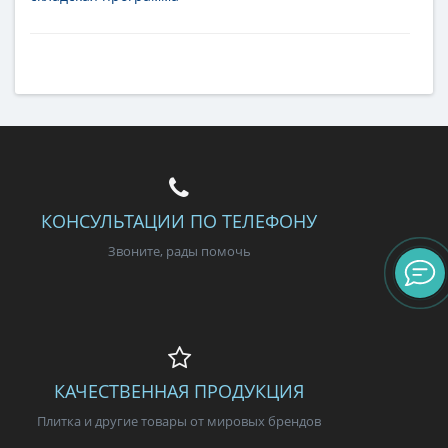
Тип
настенная плитка
Длина
20 см
Высота
5 см
Рисунок
моноколор
Цвет
белый
,
светлый
Страна
Италия
Поверхность
матовая
Коллекция
Biscuit
КОНСУЛЬТАЦИИ ПО ТЕЛЕФОНУ
Звоните, рады помочь
КАЧЕСТВЕННАЯ ПРОДУКЦИЯ
Плитка и другие товары от мировых брендов