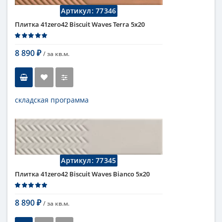
Цвет
темный
,
зеленый
Артикул:
77346
Страна
Италия
Плитка 41zero42 Biscuit Waves Terra 5х20
Поверхность
матовая
Коллекция
Biscuit
8 890
/ за
кв.м.
₽
складская программа
Тип
настенная плитка
Длина
20 см
Высота
5 см
Рисунок
в полоску
...
Цвет
темный
,
коричневый
Артикул:
77345
...
Страна
Италия
Плитка 41zero42 Biscuit Waves Bianco 5х20
Поверхность
матовая
Коллекция
Biscuit
8 890
/ за
кв.м.
₽