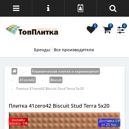
0
0
0
Все производители
→
Керамическая плитка и керамогранит
→
41zero42
→
Biscuit
→
Плитка 41zero42 Biscuit Stud Terra 5х20
Плитка 41zero42 Biscuit Stud Terra 5х20
онлайн
Доставка 0 ₽
оплата -5%
от 25 тыс.