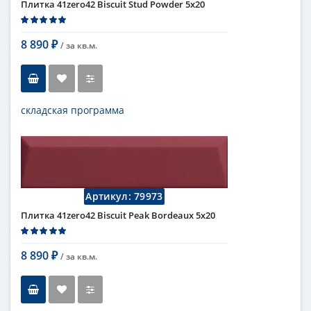
Плитка 41zero42 Biscuit Stud Powder 5х20
Поверхность
матовая, 3D - объемная
Коллекция
Biscuit
8 890
/ за
кв.м.
₽
складская программа
Тип
настенная плитка
Длина
20 см
Высота
5 см
Рисунок
моноколор
Цвет
розовый
,
однотонный
Артикул:
79973
...
Страна
Италия
Плитка 41zero42 Biscuit Peak Bordeaux 5х20
Поверхность
матовая, 3D - объемная
Коллекция
Biscuit
8 890
/ за
кв.м.
₽