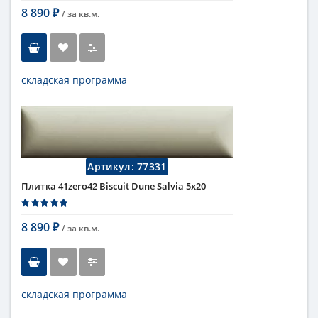
8 890
/ за
кв.м.
₽
складская программа
Тип
настенная плитка
Длина
20 см
Высота
5 см
Рисунок
моноколор
Цвет
черный
,
темный
Артикул:
77331
Страна
Италия
Плитка 41zero42 Biscuit Dune Salvia 5х20
Поверхность
матовая
Коллекция
Biscuit
8 890
/ за
кв.м.
₽
складская программа
Тип
настенная плитка