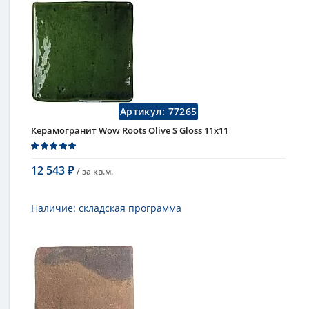
плитка, плитка для фасада
Длина
11 см
Высота
11 см
Рисунок
моноколор
Цвет
однотонный
Страна
Испания
Поверхность
глянцевая
Артикул:
77265
Коллекция
Roots
Керамогранит Wow Roots Olive S Gloss 11x11
12 543
/ за
кв.м.
₽
В корзину
Наличие:
складская программа
Тип
керамогранит, настенная плитка,
напольная плитка, универсальная
плитка, плитка для фасада
Длина
11 см
Высота
11 см
Рисунок
моноколор