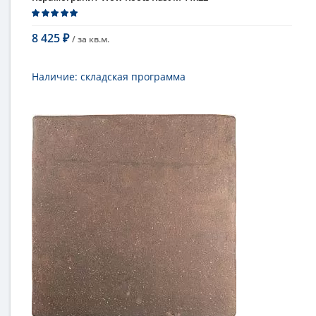
8 425
/ за
кв.м.
₽
В корзину
Наличие:
складская программа
Тип
керамогранит, настенная плитка,
напольная плитка, универсальная
плитка, плитка для фасада
Длина
22 см
Высота
11 см
Рисунок
под камень
...
Цвет
однотонный
Страна
Испания
Поверхность
матовая, структурированная
Коллекция
Roots