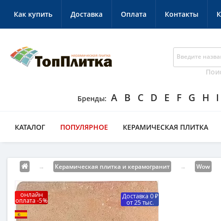
Как купить
Доставка
Оплата
Контакты
К
Пои
A
B
C
D
E
F
G
H
I
КАТАЛОГ
ПОПУЛЯРНОЕ
КЕРАМИЧЕСКАЯ ПЛИТКА
→
Керамическая плитка и керамогранит
→
Wow
онлайн
Доставка 0 ₽
оплата -5%
от 25 тыс.