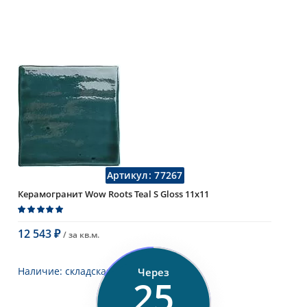
Артикул:
77267
Керамогранит Wow Roots Teal S Gloss 11x11
12 543
/ за
кв.м.
₽
×
В корзину
Наличие:
складская программа
Через
23
Тип
керамогранит, настенная плитка,
напольная плитка, универсальная