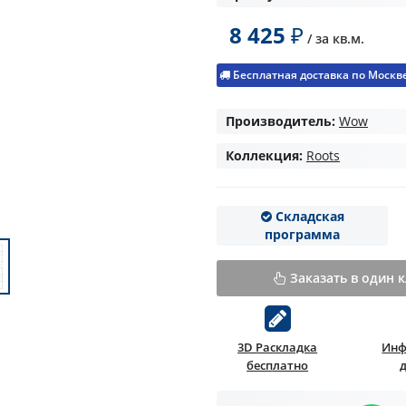
8 425
₽
/ за
кв.м.
Бесплатная доставка по Москве 
Производитель:
Wow
Коллекция:
Roots
Складская
программа
Заказать в один 
3D Раскладка
Инф
бесплатно