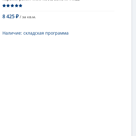
8 425
/ за
кв.м.
₽
В корзину
Наличие:
складская программа
Тип
керамогранит, настенная плитка,
напольная плитка, универсальная
плитка, плитка для фасада
Длина
22 см
Высота
11 см
Рисунок
под камень
...
Цвет
однотонный
Страна
Испания
Поверхность
матовая, структурированная
Коллекция
Roots