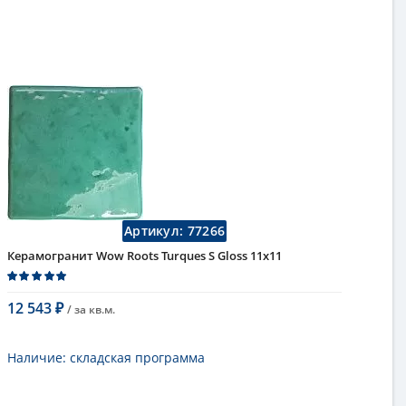
Артикул:
77266
Керамогранит Wow Roots Turques S Gloss 11x11
12 543
/ за
кв.м.
₽
В корзину
Наличие:
складская программа
Тип
керамогранит, настенная плитка,
напольная плитка, универсальная