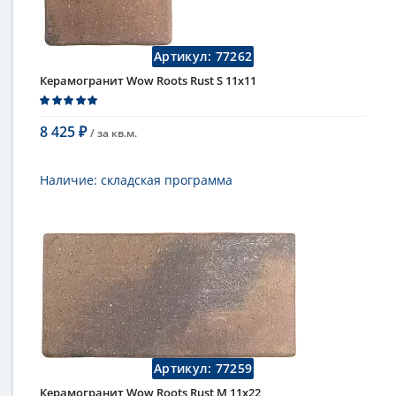
Цвет
однотонный
Страна
Испания
Поверхность
глянцевая
Артикул:
77262
Коллекция
Roots
Керамогранит Wow Roots Rust S 11x11
8 425
/ за
кв.м.
₽
В корзину
Наличие:
складская программа
Тип
керамогранит, настенная плитка,
напольная плитка, универсальная
плитка, плитка для фасада
Длина
11 см
Высота
11 см
Рисунок
под камень
...
Цвет
однотонный
Страна
Испания
Поверхность
матовая, структурированная
Артикул:
77259
Коллекция
Roots
Керамогранит Wow Roots Rust M 11x22