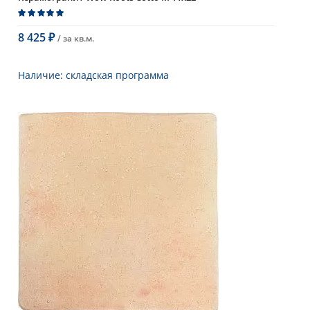
8 425
/ за
кв.м.
₽
В корзину
Наличие:
складская программа
Тип
керамогранит, настенная плитка,
напольная плитка, универсальная
плитка, плитка для фасада
Длина
22 см
Высота
11 см
Рисунок
под камень
...
Цвет
однотонный
Страна
Испания
Поверхность
матовая, структурированная
Коллекция
Roots