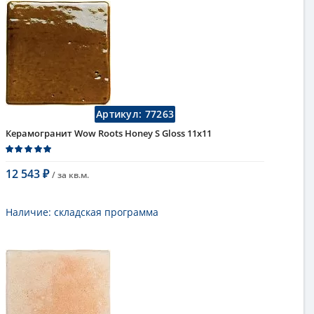
плитка, плитка для фасада
Длина
11 см
Высота
11 см
Рисунок
моноколор
Цвет
однотонный
Страна
Испания
Поверхность
глянцевая
Артикул:
77263
Коллекция
Roots
Керамогранит Wow Roots Honey S Gloss 11x11
12 543
/ за
кв.м.
₽
В корзину
Наличие:
складская программа
Тип
керамогранит, настенная плитка,
напольная плитка, универсальная
плитка, плитка для фасада
Длина
11 см
Высота
11 см
Рисунок
моноколор