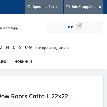
Время работы
info@topplitka.ru
0
0
 в WhatsApp
₽
М
Н
С
У
0-9
Все производители
КЦИИ
НОВИНКИ
w Roots Cotto L 22x22