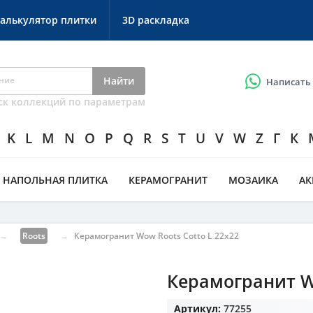
алькулятор плитки
3D раскладка
Найти
Написать
ск коллекций по параметрам
K
L
M
N
O
P
Q
R
S
T
U
V
W
Z
Г
К
НАПОЛЬНАЯ ПЛИТКА
КЕРАМОГРАНИТ
МОЗАИКА
А
→
Roots
→
Керамогранит Wow Roots Cotto L 22x22
Керамогранит Wo
Артикул:
77255