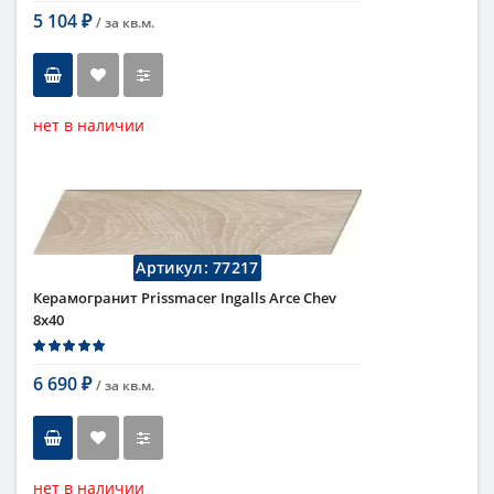
Страна
Испания
5 104
/ за
кв.м.
₽
Поверхность
матовая
Коллекция
Ingalls
нет в наличии
Тип
керамогранит, настенная
плитка, напольная плитка,
универсальная плитка
Длина
60 см
Высота
10 см
Артикул:
77217
Рисунок
под дерево
Керамогранит Prissmacer Ingalls Arce Chev
Цвет
темный
,
коричневый
8x40
Страна
Испания
Поверхность
матовая
Коллекция
Ingalls
6 690
/ за
кв.м.
₽
нет в наличии