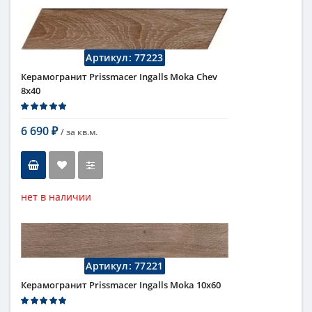
плитка, напольная плитка,
универсальная плитка
Длина
60 см
Высота
10 см
Артикул:
77223
Рисунок
под дерево
Керамогранит Prissmacer Ingalls Moka Chev
Цвет
бежевый
,
светлый
8x40
Страна
Испания
Поверхность
матовая
Коллекция
Ingalls
6 690
/ за
кв.м.
₽
нет в наличии
Тип
керамогранит, настенная
плитка, напольная плитка,
универсальная плитка
Длина
40 см
Артикул:
77221
Высота
8 см
Керамогранит Prissmacer Ingalls Moka 10x60
Рисунок
под дерево
Цвет
темный
,
коричневый