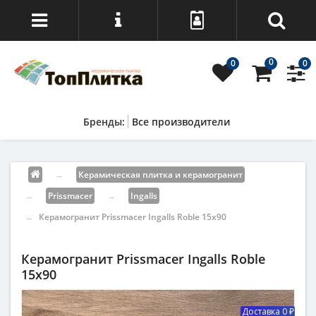
0
0
0
Все производители
→
Керамическая плитка и керамогранит
→
Prissmacer
→
Ingalls
→
Керамогранит Prissmacer Ingalls Roble 15x90
Керамогранит Prissmacer Ingalls Roble
15x90
Доставка 0 ₽