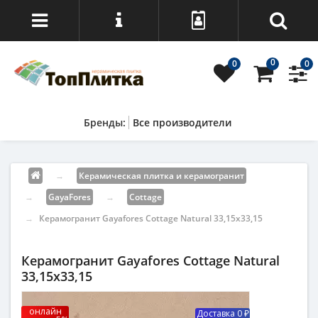
0
0
0
Все производители
→
Керамическая плитка и керамогранит
→
GayaFores
→
Cottage
→
Керамогранит Gayafores Cottage Natural 33,15x33,15
Керамогранит Gayafores Cottage Natural
33,15x33,15
онлайн
Доставка 0 ₽