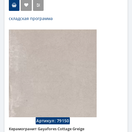
складская программа
Тип
керамогранит, настенная
плитка, напольная плитка,
универсальная плитка
Длина
33,15 см
Высота
33,15 см
Рисунок
под бетон
...
Цвет
кремовый
,
светлый
Страна
Испания
Поверхность
матовая
Коллекция
Core
Артикул:
79150
Керамогранит Gayafores Cottage Greige