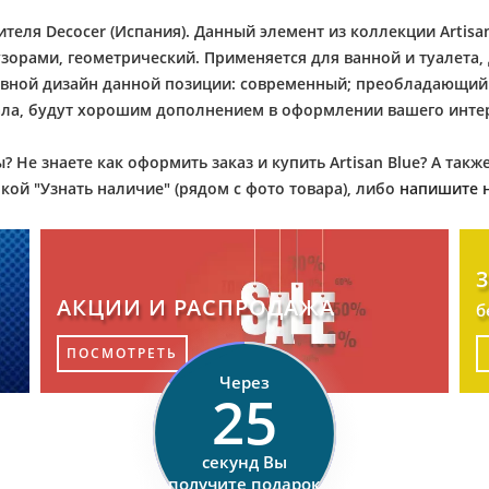
еля Decocer (Испания). Данный элемент из коллекции Artisan 
зорами, геометрический. Применяется для ванной и туалета, 
овной дизайн данной позиции: современный; преобладающий 
риала, будут хорошим дополнением в оформлении вашего инте
? Не знаете как оформить заказ и купить Artisan Blue? А та
кой "Узнать наличие" (рядом с фото товара), либо
напишите 
АКЦИИ И РАСПРОДАЖА
б
×
ПОСМОТРЕТЬ
Через
24
секунд Вы
получите подарок