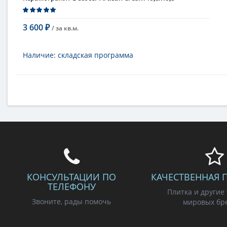
3 600
/ за
кв.м.
₽
В корзину
Наличие:
складская программа
Тип
керамогранит, настенная плитка,
напольная плитка, универсальная
плитка
Длина
19,8 см
Высота
19,8 см
Рисунок
с узорами
...
Цвет
кремовый
,
бежевый
...
Страна
Испания
Поверхность
матовая
Коллекция
Artisan
КОНСУЛЬТАЦИИ ПО
КАЧЕСТВЕННАЯ 
ТЕЛЕФОНУ
Плитка и другие
Звоните, рады помочь
мировых бр