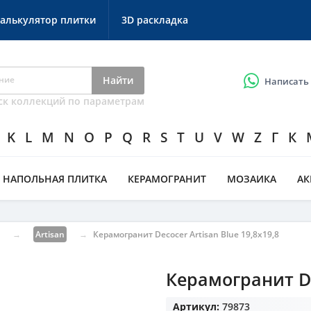
алькулятор плитки
3D раскладка
Найти
Написать
ск коллекций по параметрам
K
L
M
N
O
P
Q
R
S
T
U
V
W
Z
Г
К
НАПОЛЬНАЯ ПЛИТКА
КЕРАМОГРАНИТ
МОЗАИКА
А
→
Artisan
→
Керамогранит Decocer Artisan Blue 19,8x19,8
Керамогранит De
Артикул:
79873