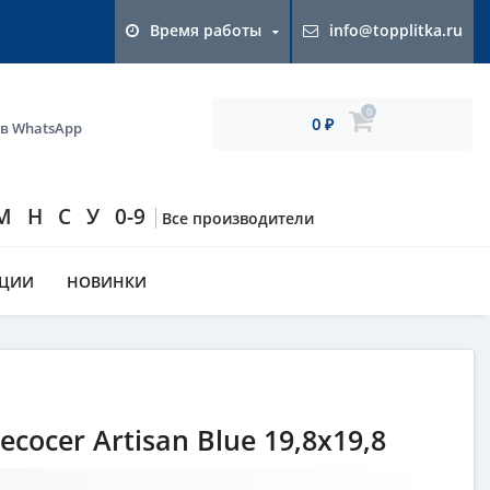
Время работы
info@topplitka.ru
0
0
 в WhatsApp
₽
М
Н
С
У
0-9
Все производители
КЦИИ
НОВИНКИ
cocer Artisan Blue 19,8x19,8