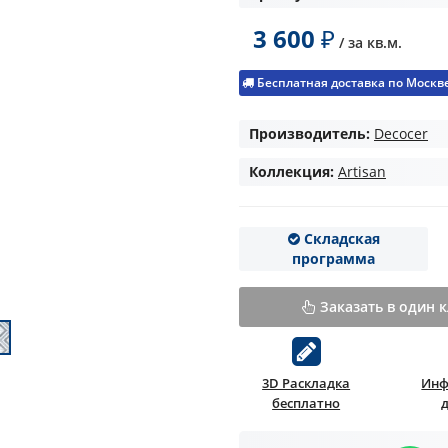
3 600
₽
/ за
кв.м.
Бесплатная доставка по Москве 
Производитель:
Decocer
Коллекция:
Artisan
Складская
программа
Заказать в один 
3D Раскладка
Инф
бесплатно