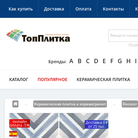
Как купить
Доставка
Оплата
Контакты
К
Пои
A
B
C
D
E
F
G
H
I
КАТАЛОГ
ПОПУЛЯРНОЕ
КЕРАМИЧЕСКАЯ ПЛИТКА
→
Керамическая плитка и керамогранит
→
Decocer
онлайн
Доставка 0 ₽
оплата -5%
от 25 тыс.