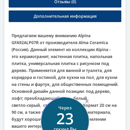
Отзывы (0)
Дополнительная информация
Предлагаем вашему вниманию Alpina
GFA92ALP07R от производителя Alma Ceramica
(Россия). Данный элемент из коллекции Alpina -
это керамогранит, настенная плитка, напольная
плитка, универсальная плитка с рисунком под
дерево. Применяется для ванной и туалета, для
коридора и гостиной, для кухни на пол, для кухни
на стены и фартук, для общественных помещений.
Основной дизайн данной позиции: под дерево,
×
лофт; преобладающий цвет:
белый
,
светло-серый
,
светлый
. Удобный формат 20 см на
Через
23
90 см, а также матовая поверхность материала,
будут хорошим дополнением в оформлении
вашего интерьера.
секунд Вы