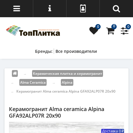
0
0
0
Все производители
→
Керамическая плитка и керамогранит
→
Alma Ceramica
→
Alpina
→
Керамогранит Alma ceramica Alpina GFA92ALP07R 20x90
Керамогранит Alma ceramica Alpina
GFA92ALP07R 20x90
Доставка 0 ₽