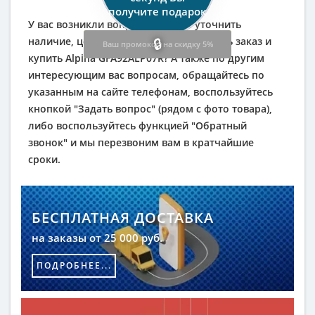
получите подарок
У вас возникли вопросы? Хотите уточнить
наличие, цены? Не знаете как оформить заказ и
Ваш промокод на скидку 5%
купить Alpina GFA92ALP07R? А также по другим
интересующим вас вопросам, обращайтесь по
указанным на сайте телефонам, воспользуйтесь
кнопкой "Задать вопрос" (рядом с фото товара),
либо воспользуйтесь функцией "Обратный
звонок" и мы перезвоним вам в кратчайшие
сроки.
БЕСПЛАТНАЯ ДОСТАВКА
на заказы от 25 000 руб.
ПОДРОБНЕЕ...