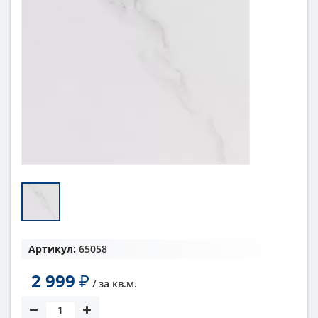
Артикул:
65058
2 999
₽
/ за
кв.м.