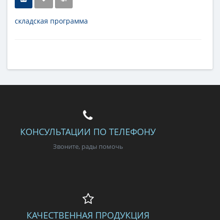
складская программа
Тип
настенная плитка
Длина
90 см
Высота
29,5 см
Рисунок
под мрамор
...
Цвет
белый
,
светлый
Страна
Испания
Поверхность
матовая
Коллекция
Fontana
КОНСУЛЬТАЦИИ ПО ТЕЛЕФОНУ
Звоните, рады помочь
КАЧЕСТВЕННАЯ ПРОДУКЦИЯ