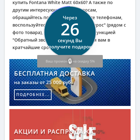
купить Fontana White Matt 60х60? А также по
другим интересующим вас вопросам,
обращайтесь по указанным на сайте телефонам,
Через
25
воспользуйтесь кнопкой "Задать вопрос" (рядом с
фото товара), либо воспользуйтесь функцией
"Обратный звонок" и мы перезвоним вам в
секунд Вы
получите подарок
кратчайшие сроки.
Ваш промокод на скидку 5%
БЕСПЛАТНАЯ ДОСТАВКА
на заказы от 25 000 руб.
ПОДРОБНЕЕ...
АКЦИИ И РАСПРОДАЖА