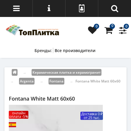
0
0
0
Все производители
→
Керамическая плитка и керамогранит
→
Argenta
→
Fontana
→
Fontana White Matt 60х60
Fontana White Matt 60х60
онлайн
Доставка 0 ₽
оплата -5%
от 25 тыс.