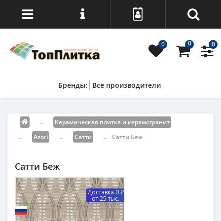
0
0
0
Все производители
→
Керамическая плитка и керамогранит
→
Azori
→
Сатти
→
Сатти Беж
Сатти Беж
Доставка 0 ₽
от 25 тыс.