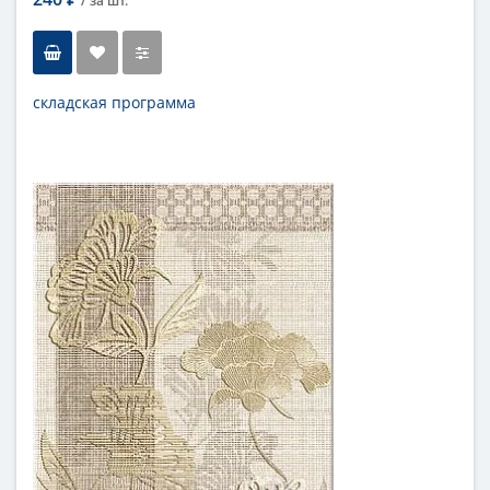
/ за
шт.
складская программа
Тип
бордюр
Длина
27,8 см
Высота
3,5 см
Цвет
бежевый
,
светлый
Страна
Россия
Поверхность
матовая
Коллекция
Azori