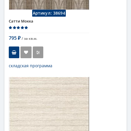
Артикул:
38694
Сатти Мокка
795
/ за
кв.м.
₽
складская программа
Тип
настенная плитка
Длина
27,8 см
Высота
40,5 см
Цвет
темный
,
коричневый
Страна
Россия
Поверхность
матовая
Коллекция
Azori