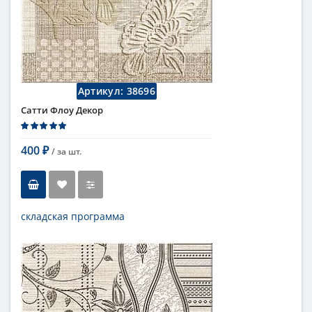
Артикул:
38696
Сатти Флоу Декор
400
/ за
шт.
₽
складская программа
Тип
декор
Длина
27,8 см
Высота
40,5 см
Цвет
кремовый
,
светлый
Страна
Россия