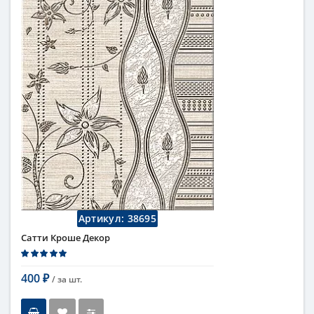
Поверхность
матовая
Коллекция
Azori
Артикул:
38695
Сатти Кроше Декор
400
/ за
шт.
₽