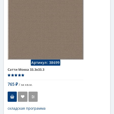
Артикул:
38699
Сатти Мокка 33.3x33.3
765
/ за
кв.м.
₽
складская программа