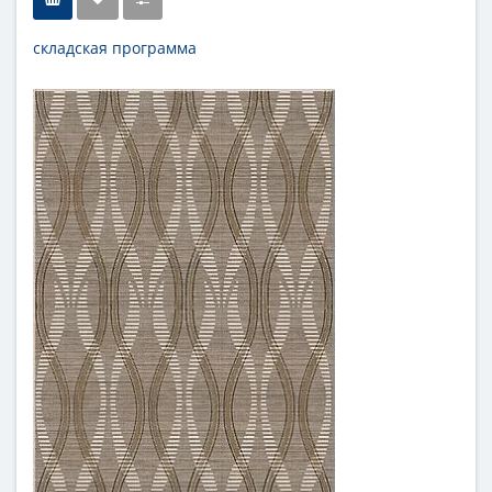
складская программа
Тип
декор
Длина
27,8 см
Высота
40,5 см
Цвет
бежевый
,
светлый
Страна
Россия
Поверхность
матовая
Коллекция
Azori