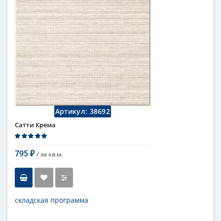
Артикул:
38692
Сатти Крема
795
/ за
кв.м.
₽
складская программа
Тип
настенная плитка