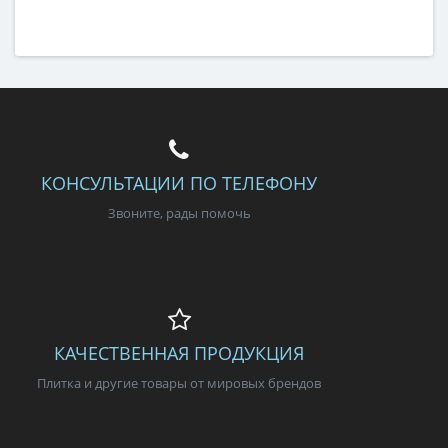
Длина
27,8 см
Высота
40,5 см
Цвет
кремовый
,
светлый
Страна
Россия
Поверхность
матовая
Коллекция
Azori
КОНСУЛЬТАЦИИ ПО ТЕЛЕФОНУ
Звоните, рады помочь
КАЧЕСТВЕННАЯ ПРОДУКЦИЯ
Плитка и другие товары от мировых брендов