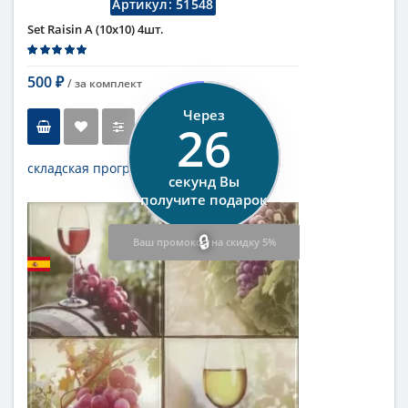
Артикул:
51548
Set Raisin A (10x10) 4шт.
500
/ за
комплект
₽
Через
26
складская программа
секунд Вы
Тип
декор
получите подарок
Длина
10 см
Доставка 0 ₽
Высота
10 см
от 25 тыс.
Ваш промокод на скидку 5%
Цвет
белый,зеленый
...
Бренд
Absolut Keramika
Коллекция
Raisin
Поверхность
глянцевая