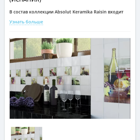
В состав коллекции Absolut Keramika Raisin входит
панно, декор. Как правило, применяется для кухни
Узнать больше
на стены и фартук. Направление дизайна: кухонная
тематика. Используемый цвет:
белый
,
зеленый
,
фиолетовый
,
светлый
,
темный
; поверхность:
глянцевая. Совокупность характеристик коллекции
Raisin от Absolut Keramika позволяет выглядеть ей
естественно и изысканно там где она используется, и
вряд ли заставит вас сожалеть о принятом решении
купить данную плитку.
Коллекция Absolut Keramika Raisin - это складская
программа, вы получите заказ в течение 2-4х
рабочих дней, при условии наличия необходимого
колличества на складе. За более подробной
информацией по поводу приобретения данного
товара, а также по вопросам цены, наличия и
прочего, обращайтесь к нам по указанным
телефонам на сайте, пишите на e-mail или
напишите
нам в WhatsApp
. В самые кратчайшие сроки, мы
предоставим вам необходимую информацию.