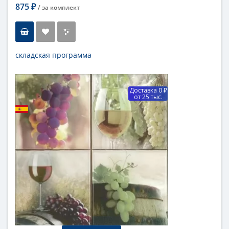
875
/ за
комплект
₽
складская программа
Тип
панно
Длина
20 см
Доставка 0 ₽
Высота
40 см
от 25 тыс.
Цвет
белый,зеленый
...
Бренд
Absolut Keramika
Коллекция
Raisin
Поверхность
глянцевая